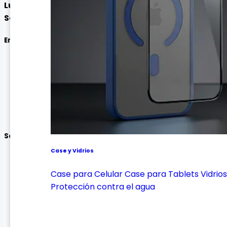
Lunes a Viernes:
9:00am - 5:30pm
Sábado:
9:00am - 1:00pm
Enlaces
Mis Pedidos
Inicio
Mi Perfil
Seguimiento de envío
Contáctanos
Soporte
Case y Vidrios
Garantía y Devoluciones
Términos y condiciones
Case para Celular
Case para Tablets
Vidrios
Política y privacidad de datos personales
Protección contra el agua