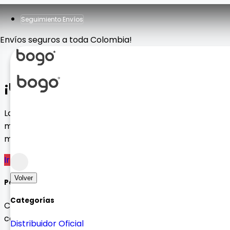
Seguimiento Envíos
Envíos seguros a toda Colombia!
¡Ups! Página no encontrada
La página que estás buscando no existe o ha sido
movida a otra ubicación. No te preocupes, tenemos
muchas opciones para ti.
Ir al Inicio
Ver Productos
Volver
Política de devolución de 30 días
Categorías
Compre sin preocupaciones con devoluciones sin
complicaciones
Distribuidor Oficial