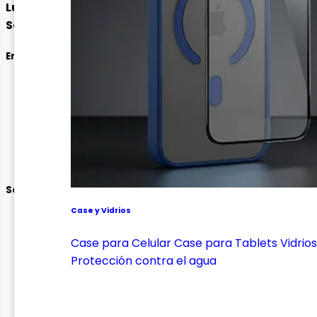
Lunes a Viernes:
9:00am - 5:30pm
Sábado:
9:00am - 1:00pm
Enlaces
Mis Pedidos
Inicio
Mi Perfil
Seguimiento de envío
Contáctanos
Soporte
Case y Vidrios
Garantía y Devoluciones
Términos y condiciones
Case para Celular
Case para Tablets
Vidrios
Política y privacidad de datos personales
Protección contra el agua