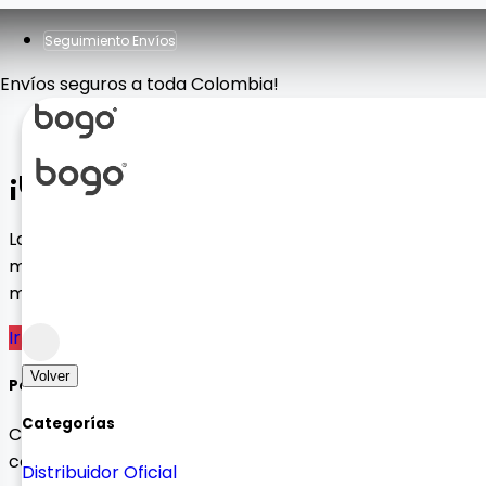
Seguimiento Envíos
Envíos seguros a toda Colombia!
¡Ups! Página no encontrada
La página que estás buscando no existe o ha sido
movida a otra ubicación. No te preocupes, tenemos
muchas opciones para ti.
Ir al Inicio
Ver Productos
Volver
Política de devolución de 30 días
Categorías
Compre sin preocupaciones con devoluciones sin
complicaciones
Distribuidor Oficial