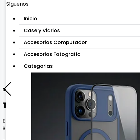
Síguenos
Inicio
Case y Vidrios
Accesorios Computador
Accesorios Fotografía
Categorias
Mouse y Teclados
Teclado con Tank Pad Español
Envío gratis con esta oferta
$ 90.000