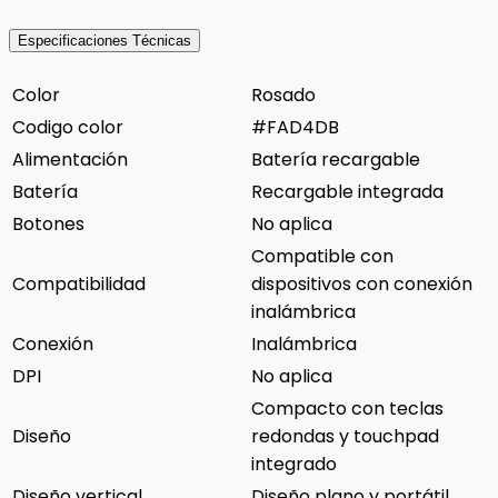
Especificaciones Técnicas
Color
Rosado
Codigo color
#FAD4DB
Alimentación
Batería recargable
Batería
Recargable integrada
Botones
No aplica
Compatible con
Compatibilidad
dispositivos con conexión
inalámbrica
Conexión
Inalámbrica
DPI
No aplica
Compacto con teclas
Diseño
redondas y touchpad
integrado
Diseño vertical
Diseño plano y portátil