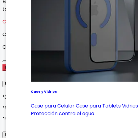
Escribe y navega con mayor comodidad gracias a su
touchpad integrado y distribución en español.
Cargando variantes...
Cargando variantes disponibles...
Cantidad
Comprar Ahora
Envío, Entrega y Garantía
Case y Vidrios
*Envíos a todo Colombia*
Case para Celular
Case para Tablets
Vidrios
*90 días de garantía*
Protección contra el agua
*Pagos seguros con Wompi o contraentrega*
Descripción del Producto