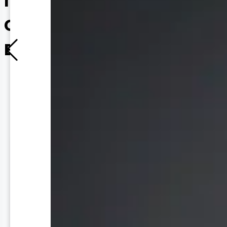
Interacción táctil -
Catálogo de Productos
Bogo
Inicio
Interacción táctil
Filtros
Cargando filtros...
Colores
Todos
Cargando colores...