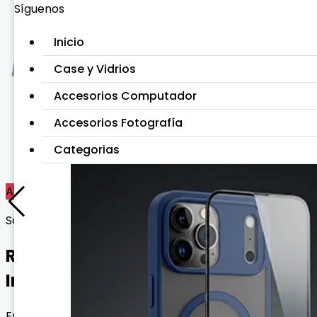
Síguenos
Inicio
Case y Vidrios
Accesorios Computador
Accesorios Fotografía
Categorias
Agotado
Sonido Auricular
Reproductor MP4 con Memoria
Interna de 16 GB
Envío gratis con esta oferta