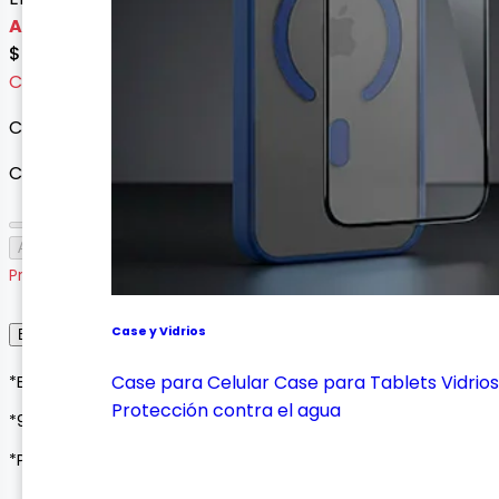
Agotado
$ 89.900
Cargando variantes...
Cargando variantes disponibles...
Cantidad
Agotado
Producto agotado
Case y Vidrios
Envío, Entrega y Garantía
Case para Celular
Case para Tablets
Vidrios
*Envíos a todo Colombia*
Protección contra el agua
*90 días de garantía*
*Pagos seguros con Wompi o contraentrega*