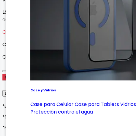
Lámina interna con anillo metálico para anclar
accesorios al celular sin adhesivos.
Cargando variantes...
Cargando variantes disponibles...
Cantidad
Comprar Ahora
Case y Vidrios
Envío, Entrega y Garantía
Case para Celular
Case para Tablets
Vidrios
*Envíos a todo Colombia*
Protección contra el agua
*90 días de garantía*
*Pagos seguros con Wompi o contraentrega*