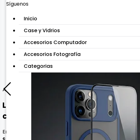
Síguenos
Inicio
Case y Vidrios
Accesorios Computador
Accesorios Fotografía
Categorias
Agarre y practicidad
Lámina soporte adhesiva para
celular
Envío gratis con esta oferta
$ 5.000