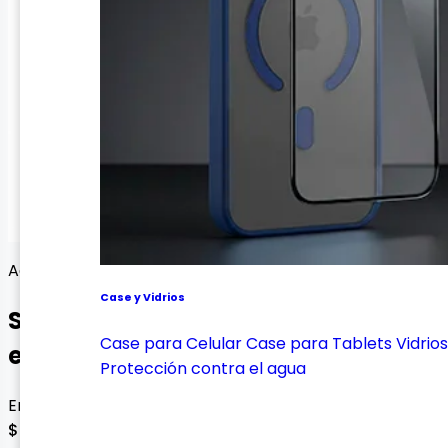
Agarre y practicidad
Case y Vidrios
Soporte celular diseño
Case para Celular
Case para Tablets
Vidrios
escarchado
Protección contra el agua
Envío gratis con esta oferta
$ 10.000