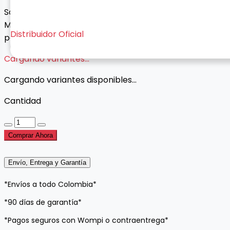
Soporte escarchado redondo con base expansible.
Mejora el agarre del celular y úsalo como soporte
Distribuidor Oficial
para ver videos o tomar selfies con más comodidad.
Cargando variantes...
Cargando variantes disponibles...
Cantidad
Comprar Ahora
Envío, Entrega y Garantía
*Envíos a todo Colombia*
*90 días de garantía*
*Pagos seguros con Wompi o contraentrega*