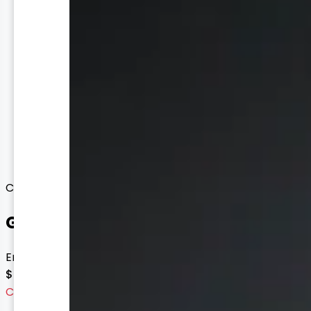
Case para Celular
Glow Collection MagSafe Case
Envío gratis con esta oferta
$ 79.900
Cargando variantes...