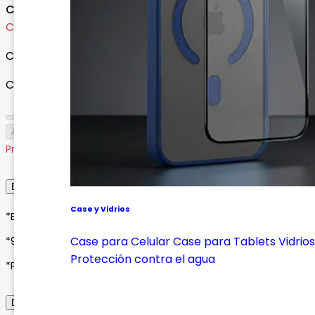
Consultar precio
Cargando variantes...
Cargando variantes disponibles...
Cantidad
Agotado
Producto agotado
Envío, Entrega y Garantía
Case y Vidrios
*Envíos a todo Colombia*
Case para Celular
Case para Tablets
Vidrios
*90 días de garantía*
Protección contra el agua
*Pagos seguros con Wompi o contraentrega*
Descripción del Producto