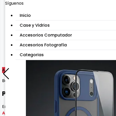
Síguenos
Inicio
Case y Vidrios
Accesorios Computador
Accesorios Fotografía
Categorias
Agotado
Bocinas
PARLANTE T6 MINI
Envío gratis con esta oferta
Agotado