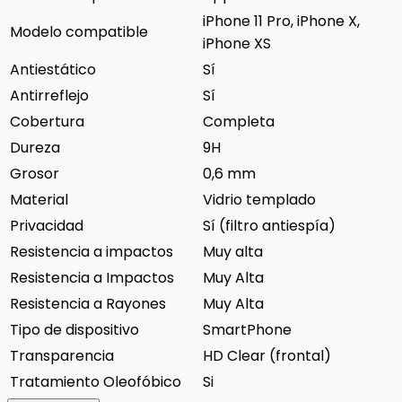
iPhone 11 Pro, iPhone X,
Modelo compatible
iPhone XS
Antiestático
Sí
Antirreflejo
Sí
Cobertura
Completa
Dureza
9H
Grosor
0,6 mm
Material
Vidrio templado
Privacidad
Sí (filtro antiespía)
Resistencia a impactos
Muy alta
Resistencia a Impactos
Muy Alta
Resistencia a Rayones
Muy Alta
Tipo de dispositivo
SmartPhone
Transparencia
HD Clear (frontal)
Tratamiento Oleofóbico
Si