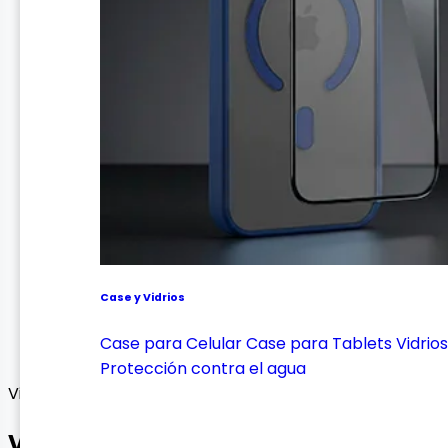
Case y Vidrios
Case para Celular
Case para Tablets
Vidrios
Protección contra el agua
Vidrios
Vidrio Antiespía