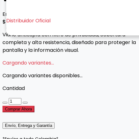
Envío gratis con esta oferta
Distribuidor Oficial
$ 45.000
Vidrio antiespía con filtro de privacidad, cobertura
completa y alta resistencia, diseñado para proteger la
pantalla y la información visual.
Cargando variantes...
Cargando variantes disponibles...
Cantidad
Comprar Ahora
Envío, Entrega y Garantía
*Envíos a todo Colombia*