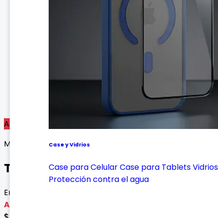
Agotado
Mouse y Teclados
Case y Vidrios
Teclado K15
Case para Celular
Case para Tablets
Vidrios
Protección contra el agua
Envío gratis con esta oferta
Agotado
$ 80.000