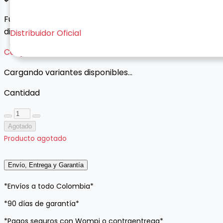
Funcional, cómodo y listo para usar con conexión USB
directa.
Distribuidor Oficial
Cargando variantes...
Cargando variantes disponibles...
Cantidad
Agotado
Producto agotado
Envío, Entrega y Garantía
*Envíos a todo Colombia*
*90 días de garantía*
*Pagos seguros con Wompi o contraentrega*