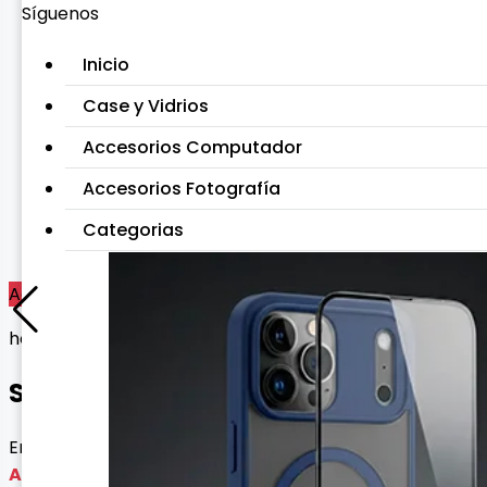
Síguenos
Inicio
Case y Vidrios
Accesorios Computador
Accesorios Fotografía
Categorias
Agotado
homologado
SOPORTE MOSHINO
Envío gratis con esta oferta
Agotado