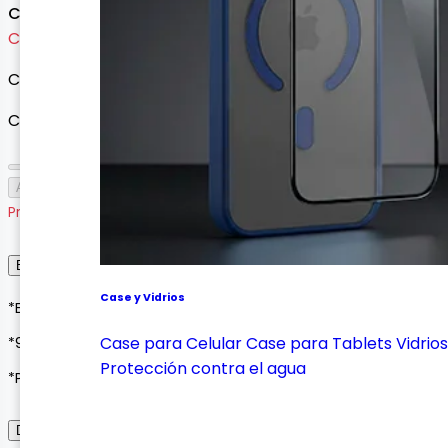
Consultar precio
Cargando variantes...
Cargando variantes disponibles...
Cantidad
Agotado
Producto agotado
Envío, Entrega y Garantía
Case y Vidrios
*Envíos a todo Colombia*
Case para Celular
Case para Tablets
Vidrios
*90 días de garantía*
Protección contra el agua
*Pagos seguros con Wompi o contraentrega*
Descripción del Producto