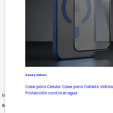
Case y Vidrios
Case para Celular
Case para Tablets
Vidrios
Protección contra el agua
Envío Gratis
Bocinas