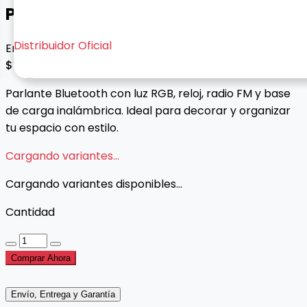
Parlante Bluetooth HM-2309
Distribuidor Oficial
Envío gratis con esta oferta
$ 160.000
Parlante Bluetooth con luz RGB, reloj, radio FM y base
de carga inalámbrica. Ideal para decorar y organizar
tu espacio con estilo.
Cargando variantes...
Cargando variantes disponibles...
Cantidad
Comprar Ahora
Envío, Entrega y Garantía