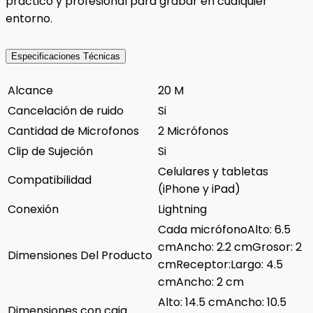
práctico y profesional para grabar en cualquier
entorno.
Especificaciones Técnicas
Alcance
20 M
Cancelación de ruido
Si
Cantidad de Microfonos
2 Micrófonos
Clip de Sujeción
Si
Celulares y tabletas
Compatibilidad
(iPhone y iPad)
Conexión
Lightning
Cada micrófonoAlto: 6.5
cmAncho: 2.2 cmGrosor: 2
Dimensiones Del Producto
cmReceptor:Largo: 4.5
cmAncho: 2 cm
Alto: 14.5 cmAncho: 10.5
Dimensiones con caja