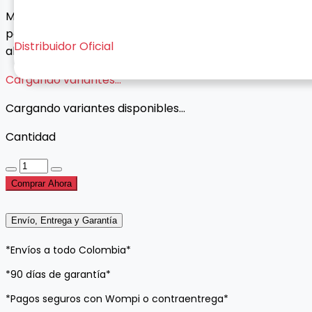
Micrófono inalámbrico doble con entrada Lightning
para iPhone y iPad. Grabación estéreo, 20 m de
Distribuidor Oficial
alcance y cancelación de ruido.
Cargando variantes...
Cargando variantes disponibles...
Cantidad
Comprar Ahora
Envío, Entrega y Garantía
*Envíos a todo Colombia*
*90 días de garantía*
*Pagos seguros con Wompi o contraentrega*