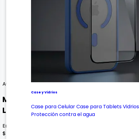
Audio
Case y Vidrios
Micrófono Inalámbrico K9 Doble
Case para Celular
Case para Tablets
Vidrios
Lightning
Protección contra el agua
Envío gratis con esta oferta
$ 58.000