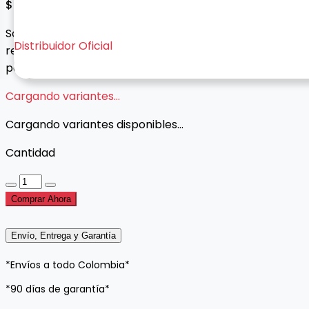
$ 50.000
Soporte magnético 2 en 1 con base adhesiva o clip de
Distribuidor Oficial
rejilla. Rotación 360°, diseño compacto y sujeción
potente para tu celular en el carro.
Cargando variantes...
Cargando variantes disponibles...
Cantidad
Comprar Ahora
Envío, Entrega y Garantía
*Envíos a todo Colombia*
*90 días de garantía*