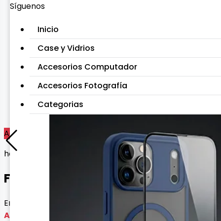
Síguenos
Inicio
Case y Vidrios
Accesorios Computador
Accesorios Fotografía
Categorias
Agotado
homologado
FUNDA MOSHINO AIRPODS 1/2
Envío gratis con esta oferta
Agotado