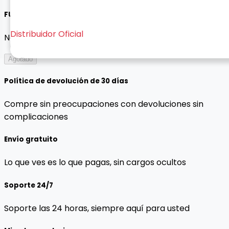
FUNDA MOSHINO AIRPODS 1/2
Distribuidor Oficial
No hay descripción disponible para este producto.
Agotado
Política de devolución de 30 días
Compre sin preocupaciones con devoluciones sin
complicaciones
Envío gratuito
Lo que ves es lo que pagas, sin cargos ocultos
Soporte 24/7
Soporte las 24 horas, siempre aquí para usted