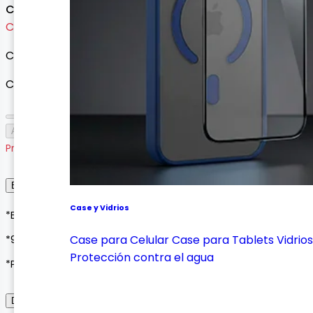
Consultar precio
Cargando variantes...
Cargando variantes disponibles...
Cantidad
Agotado
Producto agotado
Envío, Entrega y Garantía
Case y Vidrios
*Envíos a todo Colombia*
Case para Celular
Case para Tablets
Vidrios
*90 días de garantía*
Protección contra el agua
*Pagos seguros con Wompi o contraentrega*
Descripción del Producto