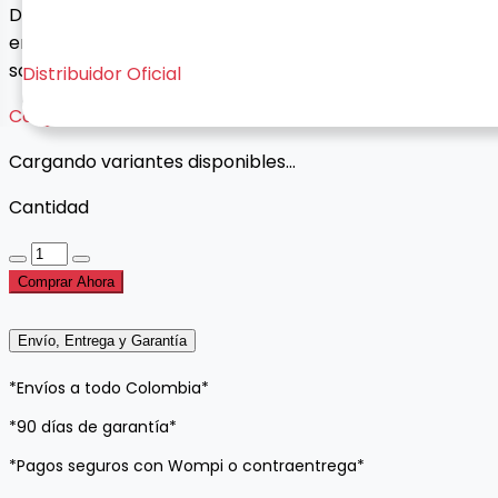
Diadema Bluetooth Over-Ear con almohadillas de tela,
entrada auxiliar y carga Tipo C. Comodidad, estilo y
sonido envolvente.
Distribuidor Oficial
Cargando variantes...
Cargando variantes disponibles...
Cantidad
Comprar Ahora
Envío, Entrega y Garantía
*Envíos a todo Colombia*
*90 días de garantía*
*Pagos seguros con Wompi o contraentrega*