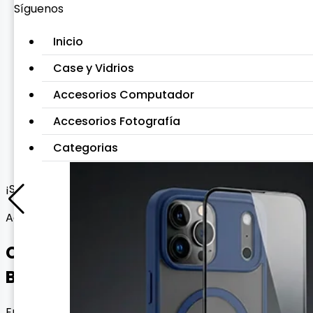
Síguenos
Inicio
Case y Vidrios
Accesorios Computador
Accesorios Fotografía
Categorias
¡Solo 2 disponibles!
Accesorios para Smartwatch
Cargador USB para Xiaomi Mi
Band M5 y M6
Envío gratis con esta oferta