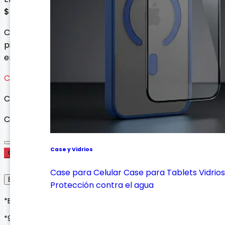
$ 12.000
Cargador magnético para Mi Band 5/6/7. Base con
pines, cable USB de 1 metro. Carga práctica y segura
en todo momento.
Cargando variantes...
Cargando variantes disponibles...
Cantidad
Case y Vidrios
Comprar Ahora
Case para Celular
Case para Tablets
Vidrios
Envío, Entrega y Garantía
Protección contra el agua
*Envíos a todo Colombia*
*90 días de garantía*