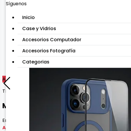
Síguenos
Inicio
Case y Vidrios
Accesorios Computador
Accesorios Fotografía
Categorias
Agotado
Tripodes y Monopods
MINI TRIPODE LDX-128
Envío gratis con esta oferta
Agotado