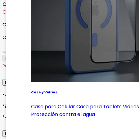
Consultar precio
Cargando variantes...
Cargando variantes disponibles...
Cantidad
Agotado
Producto agotado
Envío, Entrega y Garantía
Case y Vidrios
*Envíos a todo Colombia*
Case para Celular
Case para Tablets
Vidrios
*90 días de garantía*
Protección contra el agua
*Pagos seguros con Wompi o contraentrega*
Descripción del Producto