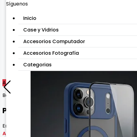
Síguenos
Inicio
Case y Vidrios
Accesorios Computador
Accesorios Fotografía
Categorias
Agotado
Bocinas
PARLANTE OSO LUNA
Envío gratis con esta oferta
Agotado