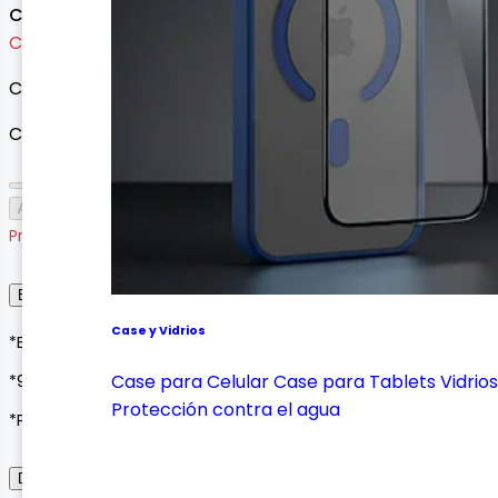
Consultar precio
Cargando variantes...
Cargando variantes disponibles...
Cantidad
Agotado
Producto agotado
Envío, Entrega y Garantía
Case y Vidrios
*Envíos a todo Colombia*
Case para Celular
Case para Tablets
Vidrios
*90 días de garantía*
Protección contra el agua
*Pagos seguros con Wompi o contraentrega*
Descripción del Producto