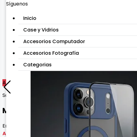
Síguenos
Inicio
Case y Vidrios
Accesorios Computador
Accesorios Fotografía
Categorias
Agotado
Sonido Auricular
MANOS LIBRES 5G DISEÑO
Envío gratis con esta oferta
Agotado