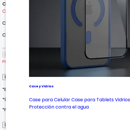
Consultar precio
Cargando variantes...
Cargando variantes disponibles...
Cantidad
Agotado
Producto agotado
Envío, Entrega y Garantía
Case y Vidrios
*Envíos a todo Colombia*
Case para Celular
Case para Tablets
Vidrios
*90 días de garantía*
Protección contra el agua
*Pagos seguros con Wompi o contraentrega*
Descripción del Producto