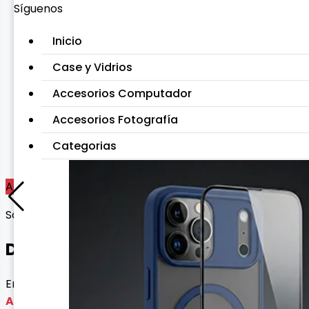
Síguenos
Inicio
Case y Vidrios
Accesorios Computador
Accesorios Fotografía
Categorias
Agotado
Sonido Auricular
DIADEMA HD720
Envío gratis con esta oferta
Agotado