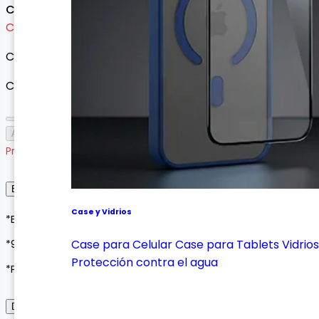
Consultar precio
Cargando variantes...
Cargando variantes disponibles...
Cantidad
Agotado
Producto agotado
Envío, Entrega y Garantía
Case y Vidrios
*Envíos a todo Colombia*
Case para Celular
Case para Tablets
Vidrios
*90 días de garantía*
Protección contra el agua
*Pagos seguros con Wompi o contraentrega*
Descripción del Producto