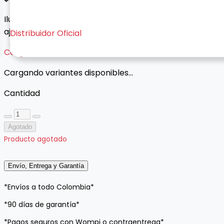
Iluminación amplia y uniforme de 33 cm con brillo
ajustable para fotos, videos y transmisiones.
Distribuidor Oficial
Cargando variantes...
Cargando variantes disponibles...
Cantidad
Agotado
Producto agotado
Envío, Entrega y Garantía
*Envíos a todo Colombia*
*90 días de garantía*
*Pagos seguros con Wompi o contraentrega*