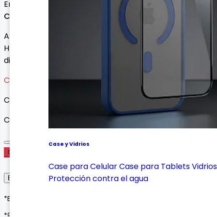
Envío gratis con esta oferta
Consultar precio
Amplía las conexiones de tu portátil con puertos USB,
HDMI, lector de tarjetas y más desde un solo
dispositivo.
Cargando variantes...
Cargando variantes disponibles...
Cantidad
Case y Vidrios
Comprar Ahora
Case para Celular
Case para Tablets
Vidrios
Protección contra el agua
Envío, Entrega y Garantía
*Envíos a todo Colombia*
*90 días de garantía*