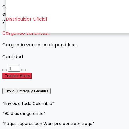
Cable Lightning a Jack 3.5 mm para reproducir música
en estéreos o parlantes con entrada AUX. Sonido claro
Distribuidor Oficial
y sin pérdida.
Cargando variantes...
Cargando variantes disponibles...
Cantidad
Comprar Ahora
Envío, Entrega y Garantía
*Envíos a todo Colombia*
*90 días de garantía*
*Pagos seguros con Wompi o contraentrega*