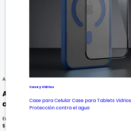
Adaptación
Case y Vidrios
Adaptador iPhone a 3.5mm MH025
Case para Celular
Case para Tablets
Vidrios
audio
Protección contra el agua
Envío gratis con esta oferta
$ 30.000