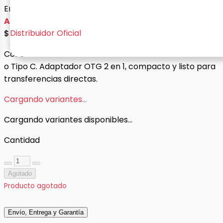
Envío gratis con esta oferta
Agotado
Distribuidor Oficial
$ 21.000
Conecta memorias USB a tu celular con entrada Micro
o Tipo C. Adaptador OTG 2 en 1, compacto y listo para
transferencias directas.
Cargando variantes...
Cargando variantes disponibles...
Cantidad
Agotado
Producto agotado
Envío, Entrega y Garantía