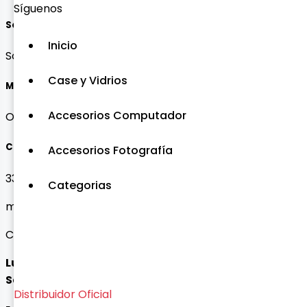
Síguenos
Soporte 24/7
Inicio
Soporte las 24 horas, siempre aquí para usted
Case y Vidrios
Miembro exclusivo
Accesorios Computador
Ofertas exclusivas para nuestros valiosos clientes
Contacto
Accesorios Fotografía
3332496443
Categorias
mercadeo@bogo.com.co
Calle 13 # 19 - 40 Bogotá D.C, Colombia
Lunes a Viernes:
9:00am - 5:30pm
Sábado:
9:00am - 1:00pm
Distribuidor Oficial